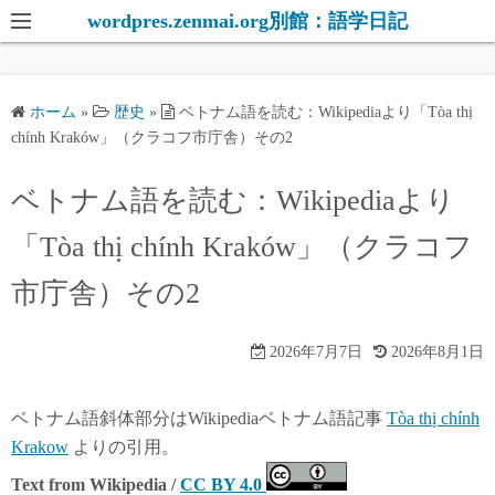
コ
wordpres.zenmai.org別館：語学日記
ン
テ
ン
ホーム
»
歴史
»
ベトナム語を読む：Wikipediaより「Tòa thị
ツ
chính Kraków」（クラコフ市庁舎）その2
へ
ス
ベトナム語を読む：Wikipediaより
キ
「Tòa thị chính Kraków」（クラコフ
ッ
プ
市庁舎）その2
2026年7月7日
2026年8月1日
ベトナム語斜体部分はWikipediaベトナム語記事
Tòa thị chính
Krakow
よりの引用。
Text from Wikipedia /
CC BY 4.0