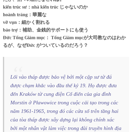
kiến trúc sư：nhà kiến trúc じゃないのか
hoành tráng：華麗な
vỡ vụn：細かく割れる
bảo trợ：補助、金銭的サポートにも使う
Đức Tổng Giám mục： Tổng Giám mụcが大司教なのはわか
るが、なぜĐức がついているのだろう？
Lối vào tháp được bảo vệ bởi một cặp sư tử đá
được chạm khắc vào đầu thế kỷ 19. Họ được đưa
đến Kraków từ cung điện Cổ điển của gia đình
Morstin ở Pławowice trong cuộc cải tạo trong các
năm 1961-1965, trong đó các cửa sổ trên tầng hai
của tòa tháp được xây dựng lại không chính xác
bởi một nhân vật làm việc trong đài truyền hình địa