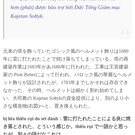
hơn (phải) được bảo trợ bởi Đức Tổng Giám mục
Kajetan Sołtyk.
元来の塔を飾っていたゴシック風のヘルメット飾りは1680
年に雷に打たれたことで焼け落ちてしまっている。塔の再
建築作業は1683年かあ1686年に行われた。工事は王室建築
家の Piotr Beberによって行われ、バロック風の華麗なヘルメ
ット飾りが設計されたが、1783年までしかそれは存在でき
なかった。その時、ヘルメットは細かく割れ始めてしま
い、大司教の Kajetan Sołtykの資金提供により、別のより小
さな構造物(右図)へと、置き換えられた。
bị lửa thiêu rụi do sét đánh：雷に打たれたことによる炎に焼
き落とされた、とういう感じか。thiêu rụi で一語かと思っ
たが、別々の語だなこれは。