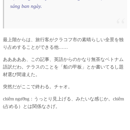
sáng ban ngày.
最上階からは、旅行客がクラコフ市の素晴らしい全景を独
り占めすることができる他……
あああああ、この記事、英語からのかなり無茶なベトナム
語訳だわ。テラスのことを「船の甲板」とか書いてるし題
材選び間違えた。
突然だがここで終わる。チャオ。
chiêm ngưỡng：うっとり見上げる、みたいな感じか。chiêm
(占める）とは関係なさげ。